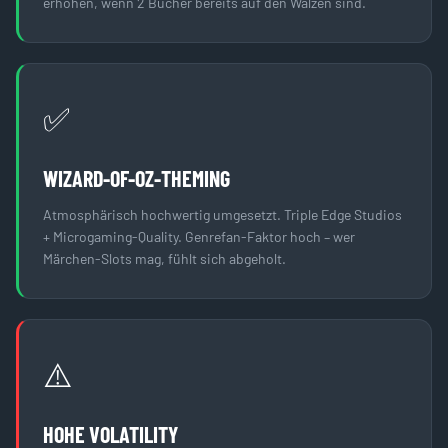
erhöhen, wenn 2 Bücher bereits auf den Walzen sind.
✅
WIZARD-OF-OZ-THEMING
Atmosphärisch hochwertig umgesetzt. Triple Edge Studios
+ Microgaming-Quality. Genrefan-Faktor hoch – wer
Märchen-Slots mag, fühlt sich abgeholt.
⚠️
HOHE VOLATILITY