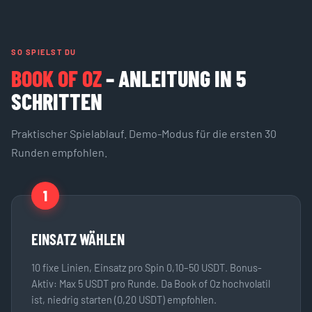
SO SPIELST DU
BOOK OF OZ
– ANLEITUNG IN 5
SCHRITTEN
Praktischer Spielablauf. Demo-Modus für die ersten 30
Runden empfohlen.
1
EINSATZ WÄHLEN
10 fixe Linien, Einsatz pro Spin 0,10–50 USDT. Bonus-
Aktiv: Max 5 USDT pro Runde. Da Book of Oz hochvolatil
ist, niedrig starten (0,20 USDT) empfohlen.