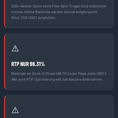
200+ Verlust-Spins ohne Free-Spin-Trigger sind statistisch
normal. Kleine Bankrolls werden schnell aufgebraucht.
Mind. 200 USDT empfohlen.
⚠️
RTP NUR 96.31%
Niedriger als Book of Power (98.11%) oder Mega Joker (99%).
Wer pure RTP-Optimierung will, hat bessere Alternativen.
⚠️