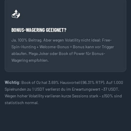
📤
BONUS-WAGERING GEEIGNET?
Ja, 100% Beitrag. Aber wegen Volatility nicht ideal: Free-
Spin-Hunting + Welcome-Bonus = Bonus kann vor Trigger
ablaufen. Mega Joker oder Book of Power für Bonus-
Wagering empfohlen.
Wichtig:
Book of Oz hat 3.69% Hausvorteil (96.31% RTP). Auf 1.000
Spielrunden zu 1 USDT verlierst du im Erwartungswert ~37 USDT.
Wegen hoher Volatility variieren kurze Sessions stark – ±150% sind
statistisch normal.