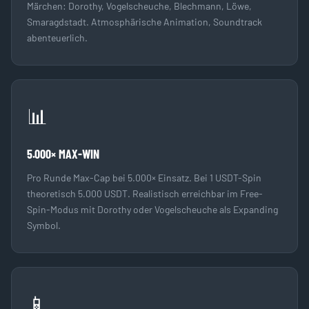
Märchen: Dorothy, Vogelscheuche, Blechmann, Löwe,
Smaragdstadt. Atmosphärische Animation, Soundtrack
abenteuerlich.
📊
5.000× MAX-WIN
Pro Runde Max-Cap bei 5.000× Einsatz. Bei 1 USDT-Spin
theoretisch 5.000 USDT. Realistisch erreichbar im Free-
Spin-Modus mit Dorothy oder Vogelscheuche als Expanding
Symbol.
📱