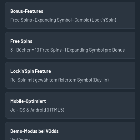
Bonus-Features
Free Spins · Expanding Symbol · Gamble (Lock'n'Spin)
Free Spins
3+ Bücher = 10 Free Spins · 1 Expanding Symbol pro Bonus
Lock'n'Spin Feature
Re-Spin mit gewähltem fixiertem Symbol (Buy-In)
Mobile-Optimiert
Ja · iOS & Android (HTML5)
Demo-Modus bei VOdds
Verfügbar