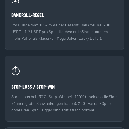
BANKROLL-REGEL
Pro Runde max. 0.5–1% deiner Gesamt-Bankroll. Bei 200
USDT = 1–2 USDT pro Spin. Hochvolatile Slots brauchen
mehr Puffer als Klassiker (Mega Joker, Lucky Dollar).
⏱️
STOP-LOSS / STOP-WIN
Stop-Loss bei –30%, Stop-Win bei +100% (hochvolatile Slots
können große Schwankungen haben). 200+ Verlust-Spins
ohne Free-Spin-Trigger sind statistisch normal.